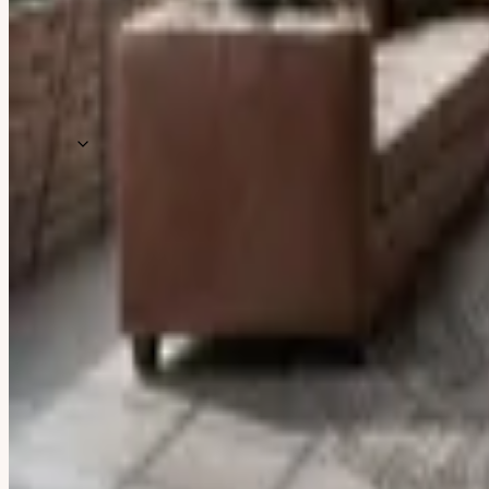
Urban Modern
Mid-Century
Art Deco
Alle 20 Einrichtungsstile ansehen
Stil am eigenen Foto 
Ratgeber
Übersicht
Blog – alle Artikel
Stil-Bibliothek
Einrichtungs-Glossar
Hilfe & FAQ
Beliebte Guides
Dachschräge einrichten
Kleine Wohnung einrichten
Wohnzimmer-Ideen