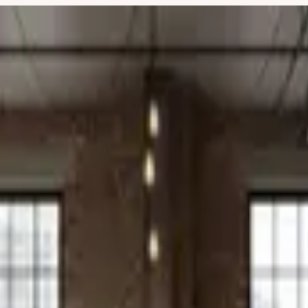
,99 € +++
+++ Sonderangebot nur für begrenzte Zeit +++ 