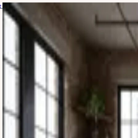
 begrenzte Zeit +++ Jetzt 80 % sparen +++ Jahresabo 39
80 % sparen
Zimmergestalten.de
Funktionen
So geht's
Stile
Skandinavisch
Japandi
Boho
Industrial
Zeitgenössisch
Skandinavisch
Modern
Japandi
Minimalistisch
Wabi-Sabi
Übergang