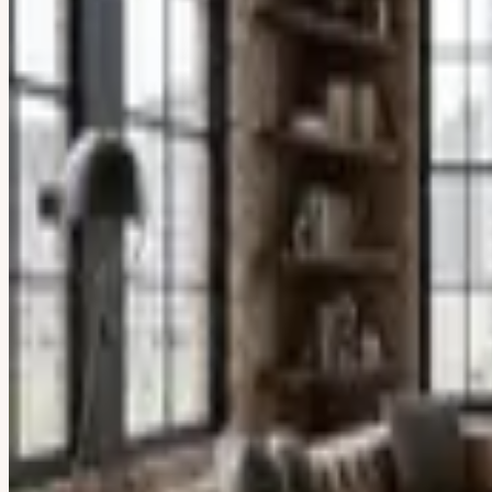
Traditionell
Landhausstil
Coastal
Mediterran
Rustikal
Klassisch
Franz. Landhaus
Eklektisch
Bohemian
Tropical
Glam
Maximalistisch
Urban & Retro
Industrial